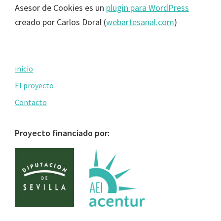
Asesor de Cookies es un
plugin para WordPress
creado por Carlos Doral (
webartesanal.com
)
Primary
inicio
Sidebar
El proyecto
Contacto
Proyecto financiado por: