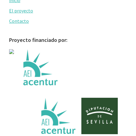
Primary
inicio
Sidebar
El proyecto
Contacto
Proyecto financiado por: