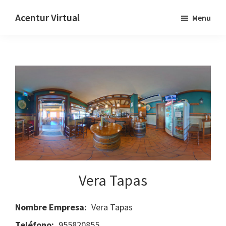
Skip
Skip
Acentur Virtual
Menu
to
to
main
primary
content
sidebar
Vera Tapas
Nombre Empresa:
Vera Tapas
Teléfono:
955820855