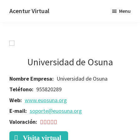
Skip
Skip
Acentur Virtual
Menu
to
to
main
primary
content
sidebar
Universidad de Osuna
Nombre Empresa:
Universidad de Osuna
Teléfono:
955820289
Web:
www.euosuna.org
E-mail:
soporte@euosuna.org
Valoración:
Visita virtual