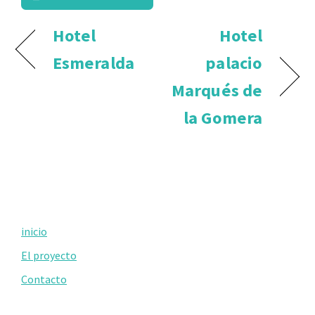
Hotel
Hotel
Esmeralda
palacio
Marqués de
la Gomera
Primary
inicio
Sidebar
El proyecto
Contacto