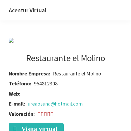
Skip
Skip
Skip
Acentur Virtual
to
to
to
primary
main
primary
navigation
content
sidebar
Restaurante el Molino
Nombre Empresa:
Restaurante el Molino
Teléfono:
954812308
Web:
E-mail:
ureaosuna@hotmail.com
Valoración:
Visita virtual