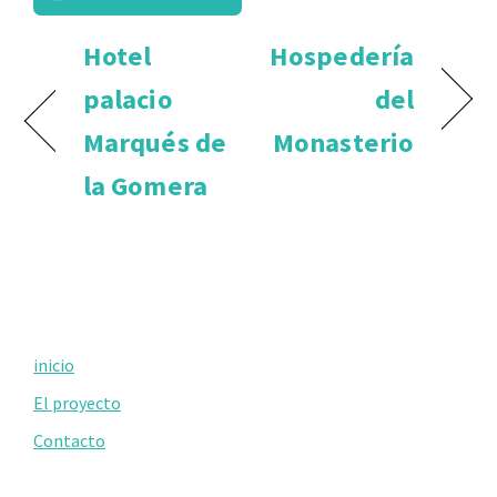
Hotel
Hospedería
palacio
del
Marqués de
Monasterio
la Gomera
Primary
inicio
Sidebar
El proyecto
Contacto