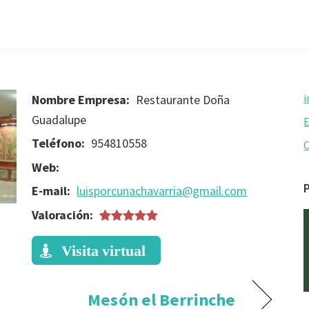
i
Nombre Empresa:
Restaurante Doña
Guadalupe
E
Teléfono:
954810558
Web:
P
E-mail:
luisporcunachavarria@gmail.com
Valoración:
Visita virtual
Mesón el Berrinche