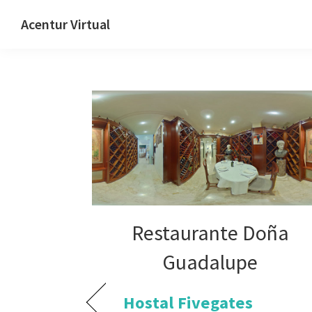
Skip
Skip
Skip
Acentur Virtual
to
to
to
primary
main
primary
navigation
content
sidebar
Restaurante Doña
Guadalupe
Hostal Fivegates