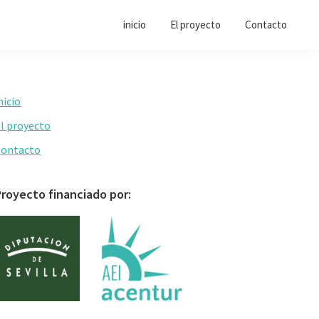
inicio
El proyecto
Contacto
Primary
nicio
Sidebar
l proyecto
Contacto
royecto financiado por: