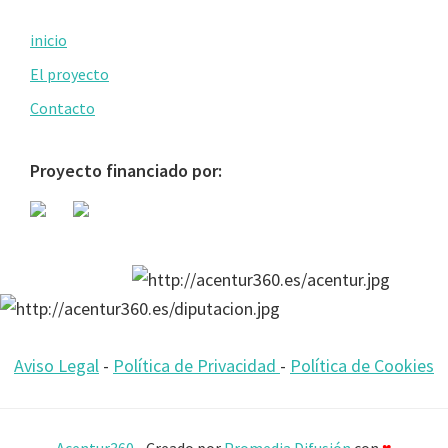
Primary
inicio
Sidebar
El proyecto
Contacto
Proyecto financiado por:
Aviso Legal
-
Política de Privacidad
-
Política de Cookies
Acentur360
- Creado por
Promedia Difusión
con
♥