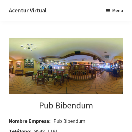
Skip
Skip
Acentur Virtual
Menu
to
to
main
primary
content
sidebar
Pub Bibendum
Nombre Empresa:
Pub Bibendum
Teléfono:
954811191