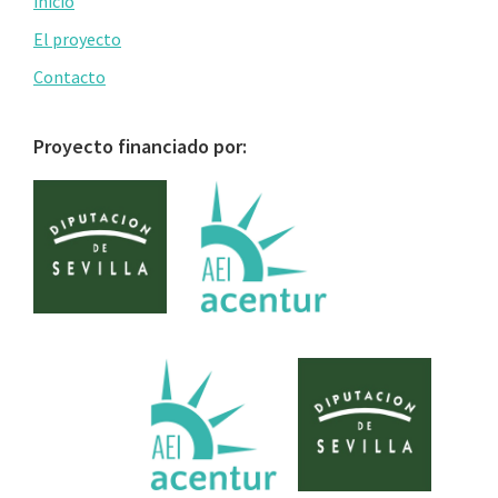
Primary
inicio
Sidebar
El proyecto
Contacto
Proyecto financiado por: