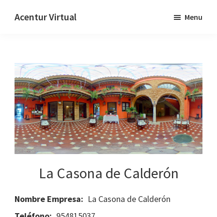
Skip
Skip
Acentur Virtual
Menu
to
to
main
primary
content
sidebar
La Casona de Calderón
Nombre Empresa:
La Casona de Calderón
Teléfono:
954815037