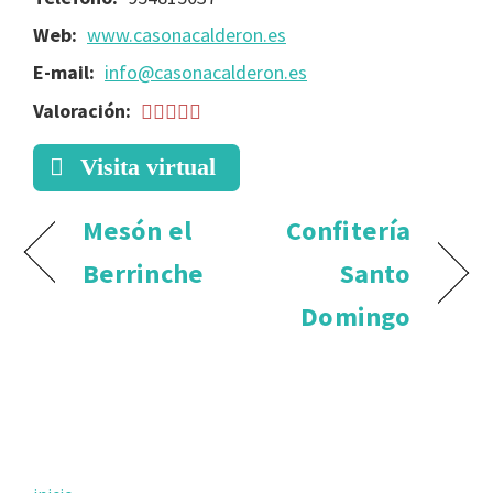
Web:
www.casonacalderon.es
E-mail:
info@casonacalderon.es
Valoración:
Visita virtual
Mesón el
Confitería
Berrinche
Santo
Domingo