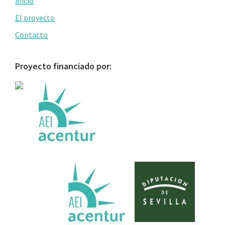
Primary
inicio
Sidebar
El proyecto
Contacto
Proyecto financiado por: