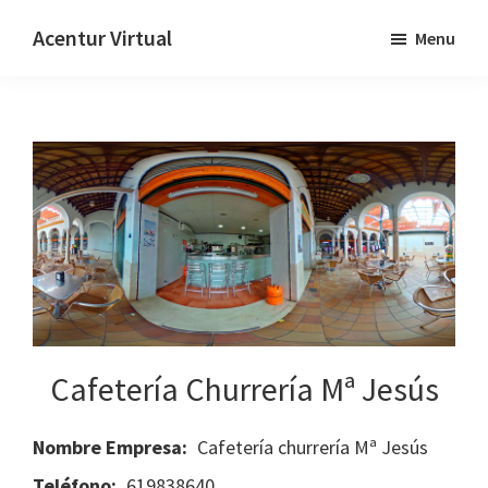
Skip
Skip
Acentur Virtual
Menu
to
to
main
primary
content
sidebar
Cafetería Churrería Mª Jesús
Nombre Empresa:
Cafetería churrería Mª Jesús
Teléfono:
619838640